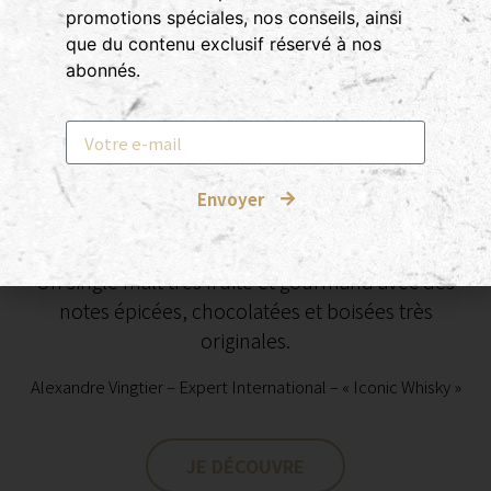
promotions spéciales, nos conseils, ainsi
que du contenu exclusif réservé à nos
abonnés.
FRENCH MALT COLLECTION
Envoyer
50CL – 46°
Un single malt très fruité et gourmand avec des
notes épicées, chocolatées et boisées très
originales.
Alexandre Vingtier – Expert International – « Iconic Whisky »
JE DÉCOUVRE