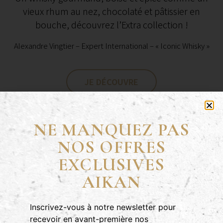
vieux rhum au nez, chocolaté et pâtissier en
bouche, découvrez l’Extra collection !
Alexandre Vingtier – Expert International – « Iconic Whisky »
JE DÉCOUVRE
NE MANQUEZ PAS
NOS OFFRES
EXCLUSIVES
AIKAN
Inscrivez-vous à notre newsletter pour
recevoir en avant-première nos