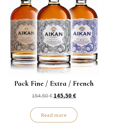
Pack Fine / Extra / French
145,50
€
154,50
€
Read more