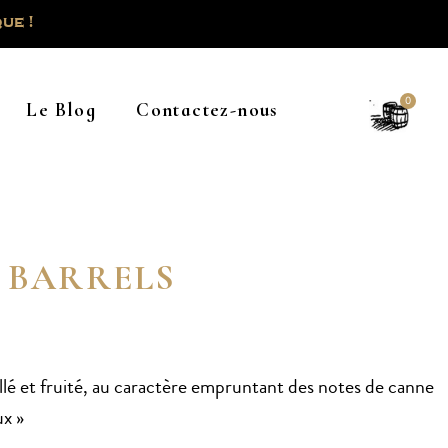
ue !
0
Le Blog
Contactez-nous
 BARRELS
lé et fruité, au caractère empruntant des notes de canne
ux »