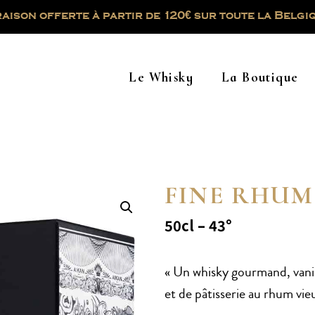
raison offerte à partir de 120€ sur toute la Belgiq
Le Whisky
La Boutique
FINE RHUM
50cl – 43°
« Un whisky gourmand, vanil
et de pâtisserie au rhum vie