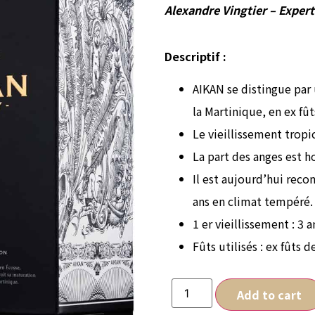
Alexandre Vingtier – Expert
Descriptif :
AIKAN se distingue par 
la Martinique, en ex fû
Le vieillissement trop
La part des anges est 
Il est aujourd’hui rec
ans en climat tempéré.
1 er vieillissement : 3 
Fûts utilisés : ex fûts d
Add to cart